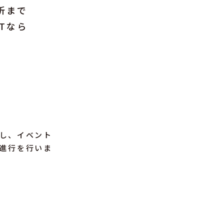
析まで
Tなら
し、イベント
進行を行いま