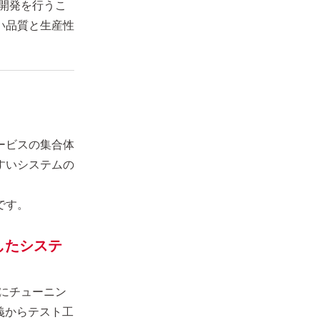
動開発を行うこ
い品質と生産性
ービスの集合体
すいシステムの
です。
したシステ
形にチューニン
義からテスト工