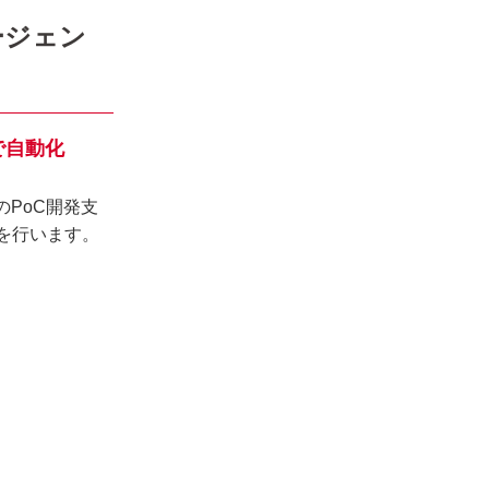
ージェン
で自動化
のPoC開発支
を行います。