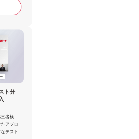
スト分
入
第三者検
けたアプロ
富なテスト