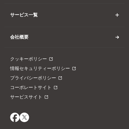
サービス一覧
LibrariAI
会社概要
品質保証サービス（テスト、品質PMO）
クッキーポリシー
DX・業務改革コンサルティング
情報セキュリティーポリシー
プライバシーポリシー
脆弱性診断
コーポレートサイト
サービスサイト
欠陥分析サービス
CIO補佐官・デジタル統括アドバイザー業務